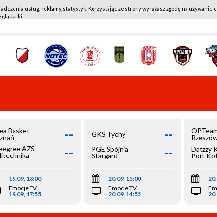
iadczenia usług, reklamy, statystyk. Korzystając ze strony wyrażasz zgodę na używanie c
WKK ACTIVE HOTEL WROCŁAW - KSK QEMETICA NOTEĆ IN
eglądarki.
--
--
ea Basket
OPTeam
GKS Tychy
znań
Rzeszó
--
--
egree AZS
PGE Spójnia
Datzzy 
litechnika
Stargard
Port Ko
olska
19.09, 18:00
20.09, 15:00
20.
Emocje TV
Emocje TV
Em
19.09, 17:55
20.09, 14:55
20.