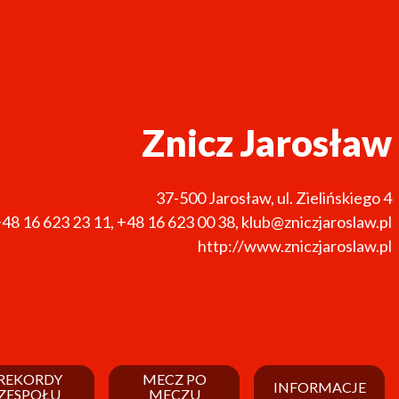
Znicz Jarosław
37-500
Jarosław
,
ul. Zielińskiego 4
48 16 623 23 11
,
+48 16 623 00 38
,
klub@zniczjaroslaw.pl
http://www.zniczjaroslaw.pl
REKORDY
MECZ PO
INFORMACJE
ZESPOŁU
MECZU