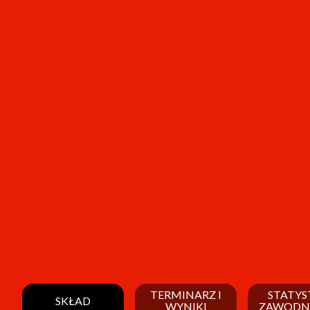
TERMINARZ I
STATYS
SKŁAD
WYNIKI
ZAWODN