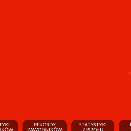
+
TYKI
REKORDY
STATYSTYKI
IKÓW
ZAWODNIKÓW
ZESPOŁU