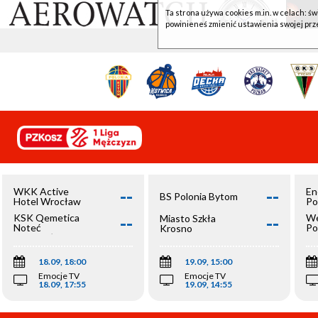
Ta strona używa cookies m.in. w celach: św
powinieneś zmienić ustawienia swojej prz
--
--
WKK Active
En
BS Polonia Bytom
Hotel Wrocław
Po
--
--
KSK Qemetica
We
Miasto Szkła
Noteć
Po
Krosno
Inowrocław
Op
18.09, 18:00
19.09, 15:00
Emocje TV
Emocje TV
18.09, 17:55
19.09, 14:55