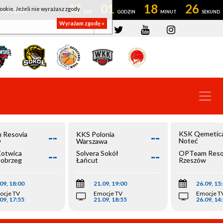
42
01
18
26
ookie. Jeżeli nie wyrażasz zgody
OWROCŁAW
Wyrażam zgodę »
--
--
KSK Qemetic
 Resovia
KKS Polonia
Noteć
w
Warszawa
Inowrocław
--
--
Kotwica
Solvera Sokół
OPTeam Reso
łobrzeg
Łańcut
Rzeszów
09, 18:00
21.09, 19:00
26.09, 15
ocje TV
Emocje TV
Emocje T
09, 17:55
21.09, 18:55
26.09, 14