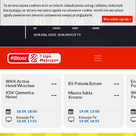
Ta strona używa cookies m.in. w celach: świadczenia usług, reklamy, statystyk.
Korzystając ze strony wyrażasz zgodę na używanie cookie. Jeżeli nie wyrażasz
WKK ACTIVE HOTEL WROCŁAW - KSK QEMETICA NOTEĆ INOWROCŁAW
zgody powinieneś zmienić ustawienia swojej przeglądarki.
40
07
08
50
Wyrażam zgodę »
18.09.2026, GODZ. 18:00, EMOCJE TV
--
--
WKK Active
En
BS Polonia Bytom
Hotel Wrocław
Po
--
--
KSK Qemetica
We
Miasto Szkła
Noteć
Po
Krosno
Inowrocław
Op
18.09, 18:00
19.09, 15:00
Emocje TV
Emocje TV
18.09, 17:55
19.09, 14:55