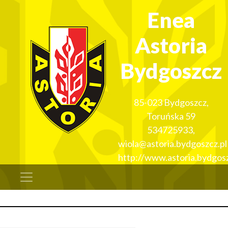
Enea
Astoria
Bydgoszcz
85-023
Bydgoszcz
,
Toruńska 59
534725933
,
wiola@astoria.bydgoszcz.pl
http://www.astoria.bydgosz