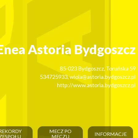
Enea Astoria Bydgoszcz
85-023
Bydgoszcz
,
Toruńska 59
534725933
,
wiola@astoria.bydgoszcz.pl
http://www.astoria.bydgoszcz.pl
REKORDY
MECZ PO
INFORMACJE
ZESPOŁU
MECZU