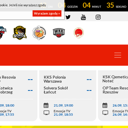
42
04
04
34
ookie. Jeżeli nie wyrażasz zgody
OWROCŁAW
Wyrażam zgodę »
--
--
KSK Qemetic
 Resovia
KKS Polonia
Noteć
w
Warszawa
Inowrocław
--
--
Kotwica
Solvera Sokół
OPTeam Reso
łobrzeg
Łańcut
Rzeszów
09, 18:00
21.09, 19:00
26.09, 15
ocje TV
Emocje TV
Emocje T
09, 17:55
21.09, 18:55
26.09, 14