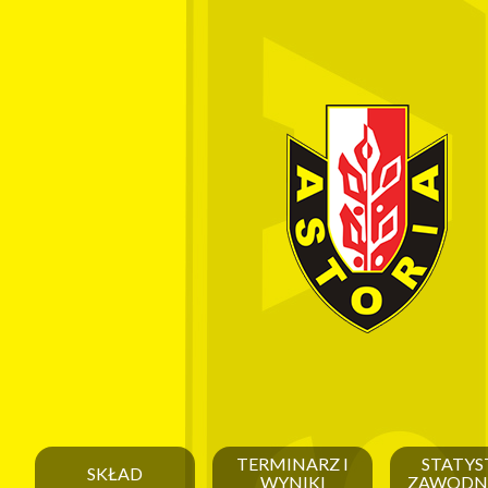
TERMINARZ I
STATYS
SKŁAD
WYNIKI
ZAWODN