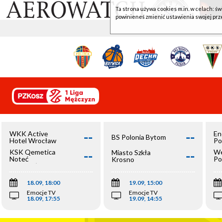
Ta strona używa cookies m.in. w celach: św
powinieneś zmienić ustawienia swojej prz
--
--
WKK Active
En
BS Polonia Bytom
Hotel Wrocław
Po
--
--
KSK Qemetica
We
Miasto Szkła
Noteć
Po
Krosno
Inowrocław
Op
18.09, 18:00
19.09, 15:00
Emocje TV
Emocje TV
18.09, 17:55
19.09, 14:55