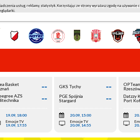
iadczenia usług, reklamy, statystyk. Korzystając ze strony wyrażasz zgodę na używanie c
WKK ACTIVE HOTEL WROCŁAW - KSK QEMETICA NOTEĆ IN
eglądarki.
--
--
ea Basket
OPTeam
GKS Tychy
znań
Rzeszó
--
--
egree AZS
PGE Spójnia
Datzzy 
litechnika
Stargard
Port Ko
olska
19.09, 18:00
20.09, 15:00
20.
Emocje TV
Emocje TV
Em
19.09, 17:55
20.09, 14:55
20.