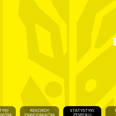
TYKI
REKORDY
STATYSTYKI
IKÓW
ZAWODNIKÓW
ZESPOŁU