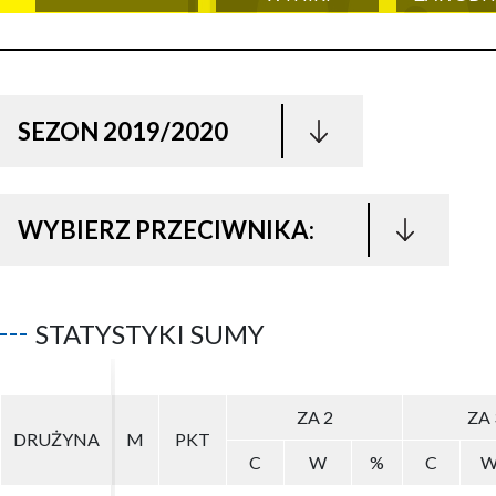
SEZON 2019/2020
WYBIERZ PRZECIWNIKA:
STATYSTYKI SUMY
ZA 2
ZA 2
ZA 
ZA 
DRUŻYNA
DRUŻYNA
M
M
PKT
PKT
C
C
W
W
%
%
C
C