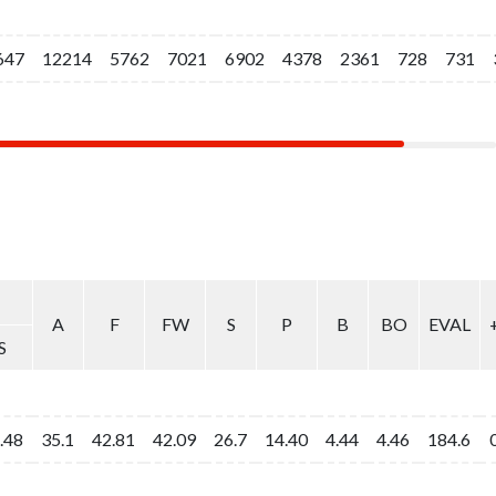
647
647
12214
12214
5762
5762
7021
7021
6902
6902
4378
4378
2361
2361
728
728
731
731
A
A
F
F
FW
FW
S
S
P
P
B
B
BO
BO
EVAL
EVAL
S
S
.48
.48
35.1
35.1
42.81
42.81
42.09
42.09
26.7
26.7
14.40
14.40
4.44
4.44
4.46
4.46
184.6
184.6