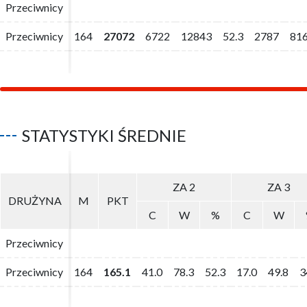
Przeciwnicy
Przeciwnicy
Przeciwnicy
Przeciwnicy
164
164
27072
27072
6722
6722
12843
12843
52.3
52.3
2787
2787
81
81
STATYSTYKI ŚREDNIE
ZA 2
ZA 2
ZA 3
ZA 3
DRUŻYNA
DRUŻYNA
M
M
PKT
PKT
C
C
W
W
%
%
C
C
W
W
Przeciwnicy
Przeciwnicy
Przeciwnicy
Przeciwnicy
164
164
165.1
165.1
41.0
41.0
78.3
78.3
52.3
52.3
17.0
17.0
49.8
49.8
3
3