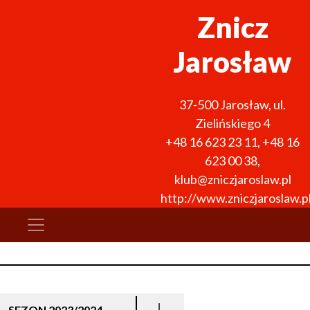
Znicz
Jarosław
37-500
Jarosław
,
ul.
Zielińskiego 4
+48 16 623 23 11
,
+48 16
623 00 38
,
klub@zniczjaroslaw.pl
http://www.zniczjaroslaw.p
SEZON 2023/2024