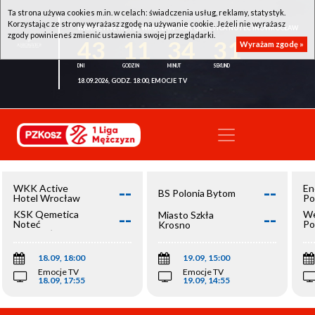
Ta strona używa cookies m.in. w celach: świadczenia usług, reklamy, statystyk.
Korzystając ze strony wyrażasz zgodę na używanie cookie. Jeżeli nie wyrażasz
WKK ACTIVE HOTEL WROCŁAW - KSK QEMETICA NOTEĆ INOWROCŁAW
zgody powinieneś zmienić ustawienia swojej przeglądarki.
43
11
34
31
Wyrażam zgodę »
18.09.2026, GODZ. 18:00, EMOCJE TV
--
--
WKK Active
En
BS Polonia Bytom
Hotel Wrocław
Po
--
--
KSK Qemetica
We
Miasto Szkła
Noteć
Po
Krosno
Inowrocław
Op
18.09, 18:00
19.09, 15:00
Emocje TV
Emocje TV
18.09, 17:55
19.09, 14:55