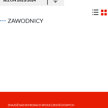
ZAWODNICY
ZNAJDŹ NAS W MEDIACH SPOŁECZNOŚCIOWYCH