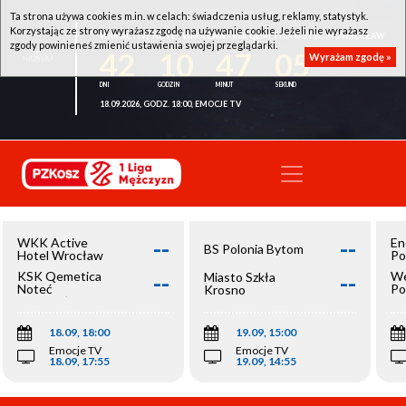
Ta strona używa cookies m.in. w celach: świadczenia usług, reklamy, statystyk.
Korzystając ze strony wyrażasz zgodę na używanie cookie. Jeżeli nie wyrażasz
WKK ACTIVE HOTEL WROCŁAW - KSK QEMETICA NOTEĆ INOWROCŁAW
zgody powinieneś zmienić ustawienia swojej przeglądarki.
42
10
47
05
Wyrażam zgodę »
18.09.2026, GODZ. 18:00, EMOCJE TV
--
--
WKK Active
En
BS Polonia Bytom
Hotel Wrocław
Po
--
--
KSK Qemetica
We
Miasto Szkła
Noteć
Po
Krosno
Inowrocław
Op
18.09, 18:00
19.09, 15:00
Emocje TV
Emocje TV
18.09, 17:55
19.09, 14:55