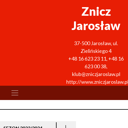
Znicz
Jarosław
37-500
Jarosław
,
ul.
Zielińskiego 4
+48 16 623 23 11
,
+48 16
623 00 38
,
klub@zniczjaroslaw.pl
http://www.zniczjaroslaw.p
SEZON 2023/2024