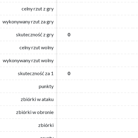
celny rzut z gry
celny rzut z gry
wykonywany rzut za gry
wykonywany rzut za gry
skuteczność z gry
skuteczność z gry
0
0
celny rzut wolny
celny rzut wolny
wykonywany rzut wolny
wykonywany rzut wolny
skuteczność za 1
skuteczność za 1
0
0
punkty
punkty
zbiórki w ataku
zbiórki w ataku
zbiórki w obronie
zbiórki w obronie
zbiórki
zbiórki
asysty
asysty