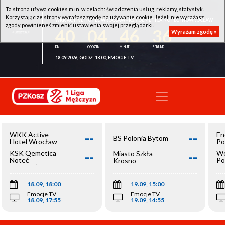
Ta strona używa cookies m.in. w celach: świadczenia usług, reklamy, statystyk.
Korzystając ze strony wyrażasz zgodę na używanie cookie. Jeżeli nie wyrażasz
WKK ACTIVE HOTEL WROCŁAW - KSK QEMETICA NOTEĆ INOWROCŁAW
zgody powinieneś zmienić ustawienia swojej przeglądarki.
40
04
46
36
Wyrażam zgodę »
18.09.2026, GODZ. 18:00, EMOCJE TV
--
--
WKK Active
En
BS Polonia Bytom
Hotel Wrocław
Po
--
--
KSK Qemetica
We
Miasto Szkła
Noteć
Po
Krosno
Inowrocław
Op
18.09, 18:00
19.09, 15:00
Emocje TV
Emocje TV
18.09, 17:55
19.09, 14:55