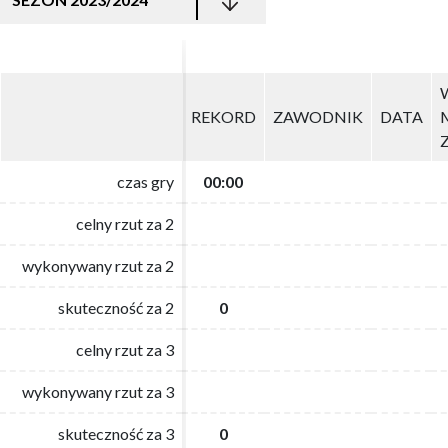
REKORD
REKORD
ZAWODNIK
ZAWODNIK
DATA
DATA
czas gry
czas gry
00:00
00:00
celny rzut za 2
celny rzut za 2
wykonywany rzut za 2
wykonywany rzut za 2
skuteczność za 2
skuteczność za 2
0
0
celny rzut za 3
celny rzut za 3
wykonywany rzut za 3
wykonywany rzut za 3
skuteczność za 3
skuteczność za 3
0
0