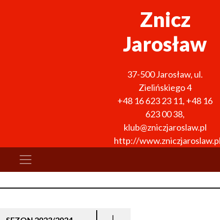
Znicz
Jarosław
37-500
Jarosław
,
ul.
Zielińskiego 4
+48 16 623 23 11
,
+48 16
623 00 38
,
klub@zniczjaroslaw.pl
http://www.zniczjaroslaw.p
SEZON 2023/2024