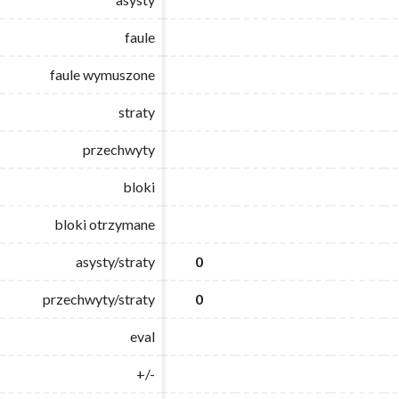
faule
faule
faule wymuszone
faule wymuszone
straty
straty
przechwyty
przechwyty
bloki
bloki
bloki otrzymane
bloki otrzymane
asysty/straty
asysty/straty
0
0
przechwyty/straty
przechwyty/straty
0
0
eval
eval
+/-
+/-