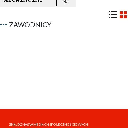
ZAWODNICY
ZNAJDŹ NAS W MEDIACH SPOŁECZNOŚCIOWYCH