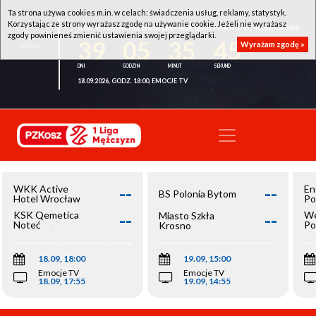
Ta strona używa cookies m.in. w celach: świadczenia usług, reklamy, statystyk.
Korzystając ze strony wyrażasz zgodę na używanie cookie. Jeżeli nie wyrażasz
WKK ACTIVE HOTEL WROCŁAW - KSK QEMETICA NOTEĆ INOWROCŁAW
zgody powinieneś zmienić ustawienia swojej przeglądarki.
39
05
35
45
Wyrażam zgodę »
18.09.2026, GODZ. 18:00, EMOCJE TV
--
--
WKK Active
En
BS Polonia Bytom
Hotel Wrocław
Po
--
--
KSK Qemetica
We
Miasto Szkła
Noteć
Po
Krosno
Inowrocław
Op
18.09, 18:00
19.09, 15:00
Emocje TV
Emocje TV
18.09, 17:55
19.09, 14:55