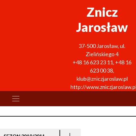
Znicz
Jarosław
37-500
Jarosław
,
ul.
Zielińskiego 4
+48 16 623 23 11
,
+48 16
623 00 38
,
klub@zniczjaroslaw.pl
http://www.zniczjaroslaw.p
SEZON 2010/2011