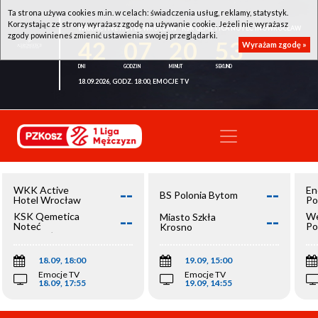
Ta strona używa cookies m.in. w celach: świadczenia usług, reklamy, statystyk.
Korzystając ze strony wyrażasz zgodę na używanie cookie. Jeżeli nie wyrażasz
WKK ACTIVE HOTEL WROCŁAW - KSK QEMETICA NOTEĆ INOWROCŁAW
zgody powinieneś zmienić ustawienia swojej przeglądarki.
42
07
20
53
Wyrażam zgodę »
18.09.2026, GODZ. 18:00, EMOCJE TV
--
--
WKK Active
En
BS Polonia Bytom
Hotel Wrocław
Po
--
--
KSK Qemetica
We
Miasto Szkła
Noteć
Po
Krosno
Inowrocław
Op
18.09, 18:00
19.09, 15:00
Emocje TV
Emocje TV
18.09, 17:55
19.09, 14:55