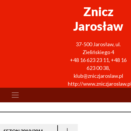
Znicz
Jarosław
37-500
Jarosław
,
ul.
Zielińskiego 4
+48 16 623 23 11
,
+48 16
623 00 38
,
klub@zniczjaroslaw.pl
http://www.zniczjaroslaw.p
SEZON 2010/2011