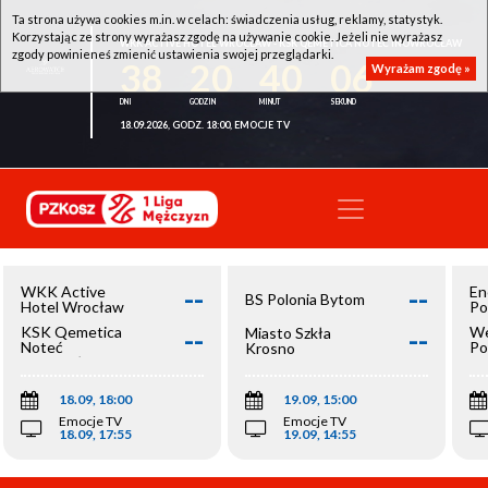
Ta strona używa cookies m.in. w celach: świadczenia usług, reklamy, statystyk.
Korzystając ze strony wyrażasz zgodę na używanie cookie. Jeżeli nie wyrażasz
WKK ACTIVE HOTEL WROCŁAW - KSK QEMETICA NOTEĆ INOWROCŁAW
zgody powinieneś zmienić ustawienia swojej przeglądarki.
38
20
40
05
Wyrażam zgodę »
18.09.2026, GODZ. 18:00, EMOCJE TV
--
--
WKK Active
En
BS Polonia Bytom
Hotel Wrocław
Po
--
--
KSK Qemetica
We
Miasto Szkła
Noteć
Po
Krosno
Inowrocław
Op
18.09, 18:00
19.09, 15:00
Emocje TV
Emocje TV
18.09, 17:55
19.09, 14:55