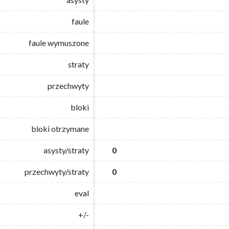
faule
faule
faule wymuszone
faule wymuszone
straty
straty
przechwyty
przechwyty
bloki
bloki
bloki otrzymane
bloki otrzymane
asysty/straty
asysty/straty
0
0
przechwyty/straty
przechwyty/straty
0
0
eval
eval
+/-
+/-