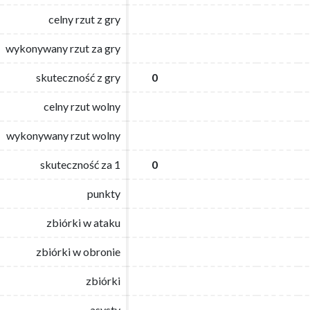
celny rzut z gry
celny rzut z gry
wykonywany rzut za gry
wykonywany rzut za gry
skuteczność z gry
skuteczność z gry
0
0
celny rzut wolny
celny rzut wolny
wykonywany rzut wolny
wykonywany rzut wolny
skuteczność za 1
skuteczność za 1
0
0
punkty
punkty
zbiórki w ataku
zbiórki w ataku
zbiórki w obronie
zbiórki w obronie
zbiórki
zbiórki
asysty
asysty