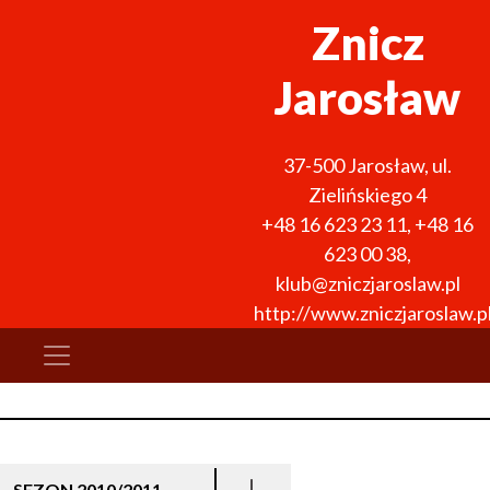
Znicz
Jarosław
37-500
Jarosław
,
ul.
Zielińskiego 4
+48 16 623 23 11
,
+48 16
623 00 38
,
klub@zniczjaroslaw.pl
http://www.zniczjaroslaw.p
SEZON 2010/2011