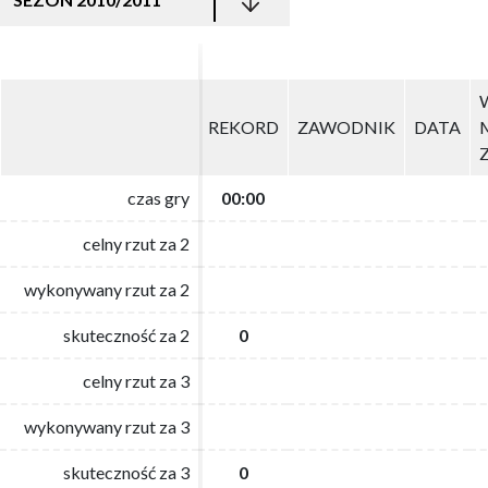
REKORD
REKORD
ZAWODNIK
ZAWODNIK
DATA
DATA
czas gry
czas gry
00:00
00:00
celny rzut za 2
celny rzut za 2
wykonywany rzut za 2
wykonywany rzut za 2
skuteczność za 2
skuteczność za 2
0
0
celny rzut za 3
celny rzut za 3
wykonywany rzut za 3
wykonywany rzut za 3
skuteczność za 3
skuteczność za 3
0
0