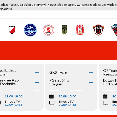
iadczenia usług, reklamy, statystyk. Korzystając ze strony wyrażasz zgodę na używanie c
WKK ACTIVE HOTEL WROCŁAW - KSK QEMETICA NOTEĆ IN
eglądarki.
--
--
ea Basket
OPTeam
GKS Tychy
znań
Rzeszó
--
--
egree AZS
PGE Spójnia
Datzzy 
litechnika
Stargard
Port Ko
olska
19.09, 18:00
20.09, 15:00
20.
Emocje TV
Emocje TV
Em
19.09, 17:55
20.09, 14:55
20.