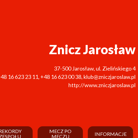
Znicz Jarosław
37-500
Jarosław
,
ul. Zielińskiego 4
48 16 623 23 11
,
+48 16 623 00 38
,
klub@zniczjaroslaw.pl
http://www.zniczjaroslaw.pl
REKORDY
MECZ PO
INFORMACJE
ZESPOŁU
MECZU