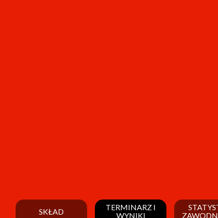
TERMINARZ I
STATYS
SKŁAD
WYNIKI
ZAWODN