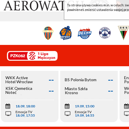
Ta strona używa cookies m.in. w celach: św
powinieneś zmienić ustawienia swojej prz
--
--
WKK Active
En
BS Polonia Bytom
Hotel Wrocław
Po
--
--
KSK Qemetica
We
Miasto Szkła
Noteć
Po
Krosno
Inowrocław
Op
18.09, 18:00
19.09, 15:00
Emocje TV
Emocje TV
18.09, 17:55
19.09, 14:55