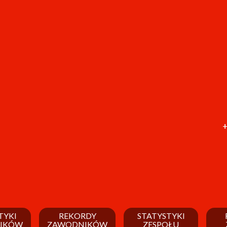
+
TYKI
REKORDY
STATYSTYKI
IKÓW
ZAWODNIKÓW
ZESPOŁU