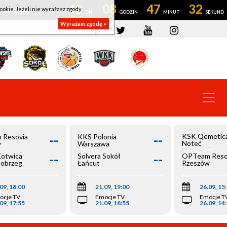
42
08
47
32
ookie. Jeżeli nie wyrażasz zgody
OWROCŁAW
Wyrażam zgodę »
--
--
KSK Qemetic
 Resovia
KKS Polonia
Noteć
w
Warszawa
Inowrocław
--
--
Kotwica
Solvera Sokół
OPTeam Reso
łobrzeg
Łańcut
Rzeszów
09, 18:00
21.09, 19:00
26.09, 15
ocje TV
Emocje TV
Emocje T
09, 17:55
21.09, 18:55
26.09, 14