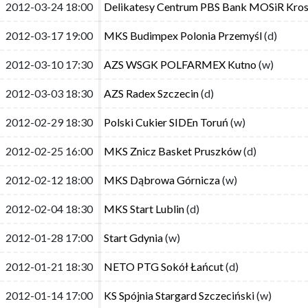
2012-03-24 18:00
2012-03-24 18:00
Delikatesy Centrum PBS Bank MOSiR Kro
Delikatesy Centrum PBS Bank MOSiR Kro
2012-03-17 19:00
2012-03-17 19:00
MKS Budimpex Polonia Przemyśl
MKS Budimpex Polonia Przemyśl
(d)
(d)
2012-03-10 17:30
2012-03-10 17:30
AZS WSGK POLFARMEX Kutno
AZS WSGK POLFARMEX Kutno
(w)
(w)
2012-03-03 18:30
2012-03-03 18:30
AZS Radex Szczecin
AZS Radex Szczecin
(d)
(d)
2012-02-29 18:30
2012-02-29 18:30
Polski Cukier SIDEn Toruń
Polski Cukier SIDEn Toruń
(w)
(w)
2012-02-25 16:00
2012-02-25 16:00
MKS Znicz Basket Pruszków
MKS Znicz Basket Pruszków
(d)
(d)
2012-02-12 18:00
2012-02-12 18:00
MKS Dąbrowa Górnicza
MKS Dąbrowa Górnicza
(w)
(w)
2012-02-04 18:30
2012-02-04 18:30
MKS Start Lublin
MKS Start Lublin
(d)
(d)
2012-01-28 17:00
2012-01-28 17:00
Start Gdynia
Start Gdynia
(w)
(w)
2012-01-21 18:30
2012-01-21 18:30
NETO PTG Sokół Łańcut
NETO PTG Sokół Łańcut
(d)
(d)
2012-01-14 17:00
2012-01-14 17:00
KS Spójnia Stargard Szczeciński
KS Spójnia Stargard Szczeciński
(w)
(w)