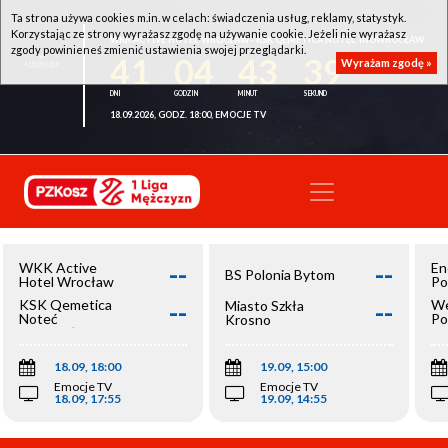
Ta strona używa cookies m.in. w celach: świadczenia usług, reklamy, statystyk.
Korzystając ze strony wyrażasz zgodę na używanie cookie. Jeżeli nie wyrażasz
WKK ACTIVE HOTEL WROCŁAW - KSK QEMETICA NOTEĆ INOWROCŁAW
zgody powinieneś zmienić ustawienia swojej przeglądarki.
41
04
43
39
Wyrażam zgodę »
18.09.2026, GODZ. 18:00, EMOCJE TV
--
--
WKK Active
En
BS Polonia Bytom
Hotel Wrocław
Po
--
--
KSK Qemetica
We
Miasto Szkła
Noteć
Po
Krosno
Inowrocław
Op
18.09, 18:00
19.09, 15:00
Emocje TV
Emocje TV
18.09, 17:55
19.09, 14:55