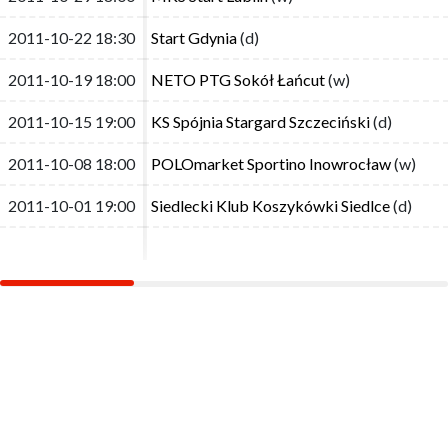
2011-10-22 18:30
2011-10-22 18:30
Start Gdynia
Start Gdynia
(d)
(d)
2011-10-19 18:00
2011-10-19 18:00
NETO PTG Sokół Łańcut
NETO PTG Sokół Łańcut
(w)
(w)
2011-10-15 19:00
2011-10-15 19:00
KS Spójnia Stargard Szczeciński
KS Spójnia Stargard Szczeciński
(d)
(d)
2011-10-08 18:00
2011-10-08 18:00
POLOmarket Sportino Inowrocław
POLOmarket Sportino Inowrocław
(w)
(w)
2011-10-01 19:00
2011-10-01 19:00
Siedlecki Klub Koszykówki Siedlce
Siedlecki Klub Koszykówki Siedlce
(d)
(d)