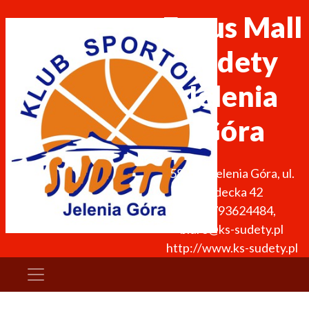
Focus Mall
Sudety
Jelenia
Góra
58-500
Jelenia Góra
,
ul.
Sudecka 42
+48 793624484
,
biuro@ks-sudety.pl
http://www.ks-sudety.pl