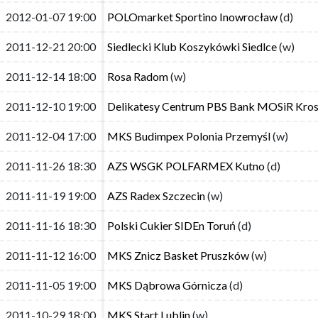
2012-01-07 19:00
2012-01-07 19:00
POLOmarket Sportino Inowrocław
POLOmarket Sportino Inowrocław
(d)
(d)
2011-12-21 20:00
2011-12-21 20:00
Siedlecki Klub Koszykówki Siedlce
Siedlecki Klub Koszykówki Siedlce
(w)
(w)
2011-12-14 18:00
2011-12-14 18:00
Rosa Radom
Rosa Radom
(w)
(w)
2011-12-10 19:00
2011-12-10 19:00
Delikatesy Centrum PBS Bank MOSiR Kro
Delikatesy Centrum PBS Bank MOSiR Kro
2011-12-04 17:00
2011-12-04 17:00
MKS Budimpex Polonia Przemyśl
MKS Budimpex Polonia Przemyśl
(w)
(w)
2011-11-26 18:30
2011-11-26 18:30
AZS WSGK POLFARMEX Kutno
AZS WSGK POLFARMEX Kutno
(d)
(d)
2011-11-19 19:00
2011-11-19 19:00
AZS Radex Szczecin
AZS Radex Szczecin
(w)
(w)
2011-11-16 18:30
2011-11-16 18:30
Polski Cukier SIDEn Toruń
Polski Cukier SIDEn Toruń
(d)
(d)
2011-11-12 16:00
2011-11-12 16:00
MKS Znicz Basket Pruszków
MKS Znicz Basket Pruszków
(w)
(w)
2011-11-05 19:00
2011-11-05 19:00
MKS Dąbrowa Górnicza
MKS Dąbrowa Górnicza
(d)
(d)
2011-10-29 18:00
2011-10-29 18:00
MKS Start Lublin
MKS Start Lublin
(w)
(w)