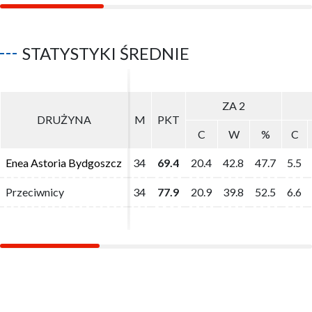
STATYSTYKI ŚREDNIE
ZA 2
ZA 2
DRUŻYNA
DRUŻYNA
M
M
PKT
PKT
C
C
W
W
%
%
C
C
Enea Astoria Bydgoszcz
Enea Astoria Bydgoszcz
34
34
69.4
69.4
20.4
20.4
42.8
42.8
47.7
47.7
5.5
5.5
Przeciwnicy
Przeciwnicy
34
34
77.9
77.9
20.9
20.9
39.8
39.8
52.5
52.5
6.6
6.6