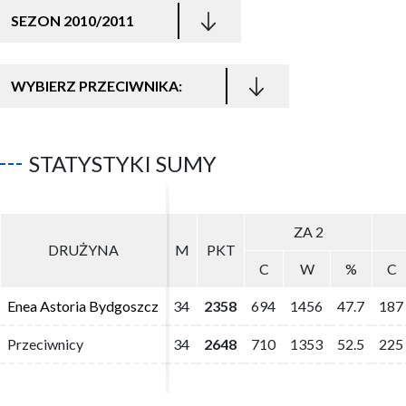
SEZON 2010/2011
WYBIERZ PRZECIWNIKA:
STATYSTYKI SUMY
ZA 2
ZA 2
DRUŻYNA
DRUŻYNA
M
M
PKT
PKT
C
C
W
W
%
%
C
C
Enea Astoria Bydgoszcz
Enea Astoria Bydgoszcz
34
34
2358
2358
694
694
1456
1456
47.7
47.7
187
187
Przeciwnicy
Przeciwnicy
34
34
2648
2648
710
710
1353
1353
52.5
52.5
225
225