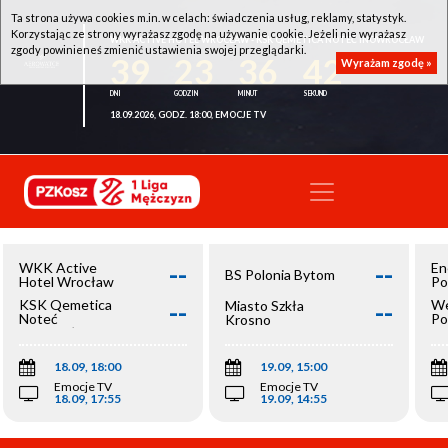
Ta strona używa cookies m.in. w celach: świadczenia usług, reklamy, statystyk.
Korzystając ze strony wyrażasz zgodę na używanie cookie. Jeżeli nie wyrażasz
WKK ACTIVE HOTEL WROCŁAW - KSK QEMETICA NOTEĆ INOWROCŁAW
zgody powinieneś zmienić ustawienia swojej przeglądarki.
39
23
36
42
Wyrażam zgodę »
18.09.2026, GODZ. 18:00, EMOCJE TV
--
--
WKK Active
En
BS Polonia Bytom
Hotel Wrocław
Po
--
--
KSK Qemetica
We
Miasto Szkła
Noteć
Po
Krosno
Inowrocław
Op
18.09, 18:00
19.09, 15:00
Emocje TV
Emocje TV
18.09, 17:55
19.09, 14:55