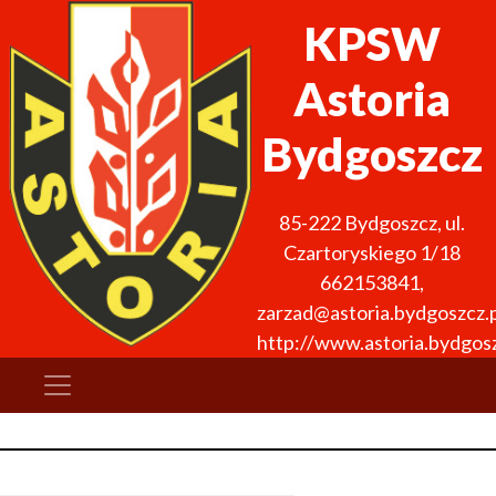
KPSW
Astoria
Bydgoszcz
85-222
Bydgoszcz
,
ul.
Czartoryskiego 1/18
662153841
,
zarzad@astoria.bydgoszcz.p
http://www.astoria.bydgosz