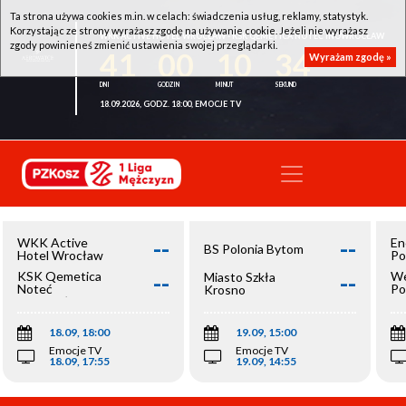
Ta strona używa cookies m.in. w celach: świadczenia usług, reklamy, statystyk.
Korzystając ze strony wyrażasz zgodę na używanie cookie. Jeżeli nie wyrażasz
WKK ACTIVE HOTEL WROCŁAW - KSK QEMETICA NOTEĆ INOWROCŁAW
zgody powinieneś zmienić ustawienia swojej przeglądarki.
41
00
10
34
Wyrażam zgodę »
18.09.2026, GODZ. 18:00, EMOCJE TV
--
--
WKK Active
En
BS Polonia Bytom
Hotel Wrocław
Po
--
--
KSK Qemetica
We
Miasto Szkła
Noteć
Po
Krosno
Inowrocław
Op
18.09, 18:00
19.09, 15:00
Emocje TV
Emocje TV
18.09, 17:55
19.09, 14:55