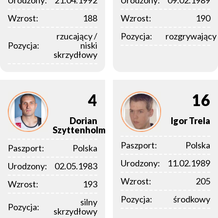
Urodzony:
21.04.1992
Urodzony:
09.02.1989
Wzrost:
188
Wzrost:
190
rzucający /
Pozycja:
rozgrywający
Pozycja:
niski
skrzydłowy
4
16
Dorian
Igor
Trela
Szyttenholm
Paszport:
Polska
Paszport:
Polska
Urodzony:
11.02.1989
Urodzony:
02.05.1983
Wzrost:
205
Wzrost:
193
Pozycja:
środkowy
silny
Pozycja:
skrzydłowy