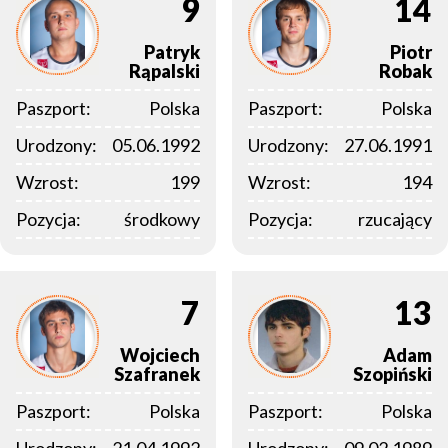
9
14
Patryk
Piotr
Rąpalski
Robak
Paszport:
Polska
Paszport:
Polska
Urodzony:
05.06.1992
Urodzony:
27.06.1991
Wzrost:
199
Wzrost:
194
Pozycja:
środkowy
Pozycja:
rzucający
7
13
Wojciech
Adam
Szafranek
Szopiński
Paszport:
Polska
Paszport:
Polska