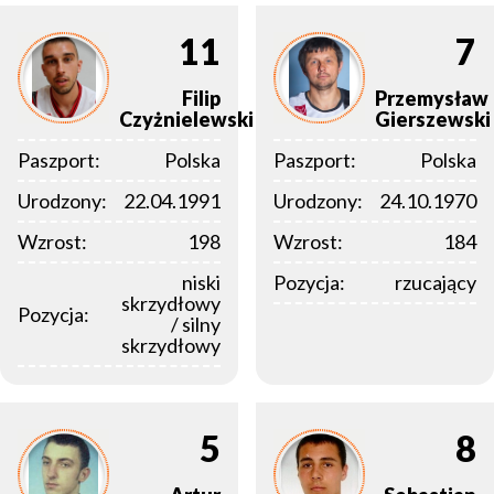
11
7
Filip
Przemysław
Czyżnielewski
Gierszewski
Paszport:
Polska
Paszport:
Polska
Urodzony:
22.04.1991
Urodzony:
24.10.1970
Wzrost:
198
Wzrost:
184
niski
Pozycja:
rzucający
skrzydłowy
Pozycja:
/ silny
skrzydłowy
5
8