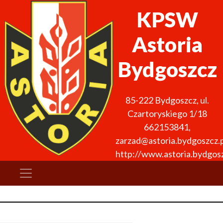
KPSW
Astoria
Bydgoszcz
85-222
Bydgoszcz
,
ul.
Czartoryskiego 1/18
662153841
,
zarzad@astoria.bydgoszcz.p
http://www.astoria.bydgosz