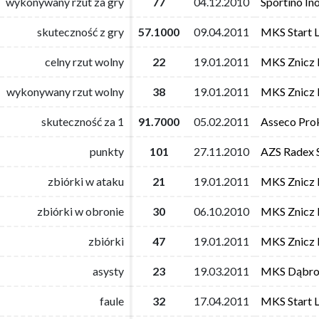
wykonywany rzut za gry
wykonywany rzut za gry
77
77
04.12.2010
04.12.2010
Sportino I
Sportino I
skuteczność z gry
skuteczność z gry
57.1000
57.1000
09.04.2011
09.04.2011
MKS Start L
MKS Start L
celny rzut wolny
celny rzut wolny
22
22
19.01.2011
19.01.2011
MKS Znicz 
MKS Znicz 
wykonywany rzut wolny
wykonywany rzut wolny
38
38
19.01.2011
19.01.2011
MKS Znicz 
MKS Znicz 
skuteczność za 1
skuteczność za 1
91.7000
91.7000
05.02.2011
05.02.2011
Asseco Pro
Asseco Pro
punkty
punkty
101
101
27.11.2010
27.11.2010
AZS Radex 
AZS Radex 
zbiórki w ataku
zbiórki w ataku
21
21
19.01.2011
19.01.2011
MKS Znicz 
MKS Znicz 
zbiórki w obronie
zbiórki w obronie
30
30
06.10.2010
06.10.2010
MKS Znicz 
MKS Znicz 
zbiórki
zbiórki
47
47
19.01.2011
19.01.2011
MKS Znicz 
MKS Znicz 
asysty
asysty
23
23
19.03.2011
19.03.2011
MKS Dąbro
MKS Dąbro
faule
faule
32
32
17.04.2011
17.04.2011
MKS Start L
MKS Start L