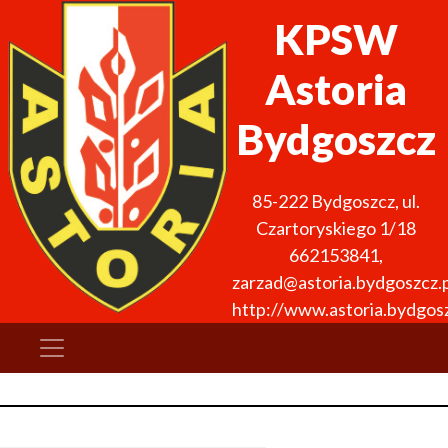
KPSW
Astoria
Bydgoszcz
85-222
Bydgoszcz
,
ul.
Czartoryskiego 1/18
662153841
,
zarzad@astoria.bydgoszcz.p
http://www.astoria.bydgosz