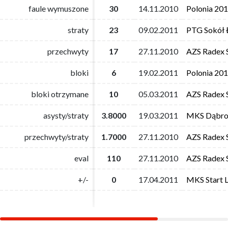
faule wymuszone
faule wymuszone
30
30
14.11.2010
14.11.2010
Polonia 20
Polonia 20
straty
straty
23
23
09.02.2011
09.02.2011
PTG Sokół 
PTG Sokół 
przechwyty
przechwyty
17
17
27.11.2010
27.11.2010
AZS Radex 
AZS Radex 
bloki
bloki
6
6
19.02.2011
19.02.2011
Polonia 20
Polonia 20
bloki otrzymane
bloki otrzymane
10
10
05.03.2011
05.03.2011
AZS Radex 
AZS Radex 
asysty/straty
asysty/straty
3.8000
3.8000
19.03.2011
19.03.2011
MKS Dąbro
MKS Dąbro
przechwyty/straty
przechwyty/straty
1.7000
1.7000
27.11.2010
27.11.2010
AZS Radex 
AZS Radex 
eval
eval
110
110
27.11.2010
27.11.2010
AZS Radex 
AZS Radex 
+/-
+/-
0
0
17.04.2011
17.04.2011
MKS Start L
MKS Start L