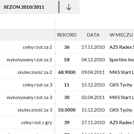
SEZON 2010/2011
REKORD
REKORD
DATA
DATA
W MECZU 
W MECZU 
celny rzut za 2
celny rzut za 2
36
36
27.11.2010
27.11.2010
AZS Radex 
AZS Radex 
wykonywany rzut za 2
wykonywany rzut za 2
58
58
04.12.2010
04.12.2010
Sportino I
Sportino I
skuteczność za 2
skuteczność za 2
68.9000
68.9000
09.04.2011
09.04.2011
MKS Start L
MKS Start L
celny rzut za 3
celny rzut za 3
11
11
15.12.2010
15.12.2010
GKS Tychy
GKS Tychy
wykonywany rzut za 3
wykonywany rzut za 3
30
30
02.04.2011
02.04.2011
MKS Start L
MKS Start L
skuteczność za 3
skuteczność za 3
50.0000
50.0000
15.12.2010
15.12.2010
GKS Tychy
GKS Tychy
celny rzut z gry
celny rzut z gry
39
39
27.11.2010
27.11.2010
AZS Radex 
AZS Radex 