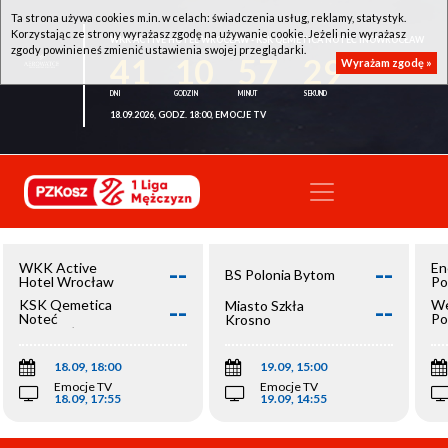
Ta strona używa cookies m.in. w celach: świadczenia usług, reklamy, statystyk.
Korzystając ze strony wyrażasz zgodę na używanie cookie. Jeżeli nie wyrażasz
WKK ACTIVE HOTEL WROCŁAW - KSK QEMETICA NOTEĆ INOWROCŁAW
zgody powinieneś zmienić ustawienia swojej przeglądarki.
41
10
57
29
Wyrażam zgodę »
18.09.2026, GODZ. 18:00, EMOCJE TV
--
--
WKK Active
En
BS Polonia Bytom
Hotel Wrocław
Po
--
--
KSK Qemetica
We
Miasto Szkła
Noteć
Po
Krosno
Inowrocław
Op
18.09, 18:00
19.09, 15:00
Emocje TV
Emocje TV
18.09, 17:55
19.09, 14:55