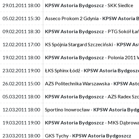
29.01.2011 18:00
29.01.2011 18:00
KPSW Astoria Bydgoszcz
KPSW Astoria Bydgoszcz
-
-
SKK Siedlce
SKK Siedlce
05.02.2011 15:30
05.02.2011 15:30
Asseco Prokom 2 Gdynia
Asseco Prokom 2 Gdynia
-
-
KPSW Astoria 
KPSW Astoria 
09.02.2011 18:30
09.02.2011 18:30
KPSW Astoria Bydgoszcz
KPSW Astoria Bydgoszcz
-
-
PTG Sokół Ła
PTG Sokół Ła
12.02.2011 17:00
12.02.2011 17:00
KS Spójnia Stargard Szczeciński
KS Spójnia Stargard Szczeciński
-
-
KPSW Ast
KPSW Ast
19.02.2011 18:00
19.02.2011 18:00
KPSW Astoria Bydgoszcz
KPSW Astoria Bydgoszcz
-
-
Polonia 2011
Polonia 2011
23.02.2011 19:00
23.02.2011 19:00
ŁKS Sphinx Łódź
ŁKS Sphinx Łódź
-
-
KPSW Astoria Bydgosz
KPSW Astoria Bydgosz
26.02.2011 15:00
26.02.2011 15:00
AZS Politechnika Warszawska
AZS Politechnika Warszawska
-
-
KPSW Asto
KPSW Asto
05.03.2011 18:00
05.03.2011 18:00
KPSW Astoria Bydgoszcz
KPSW Astoria Bydgoszcz
-
-
AZS Radex Szc
AZS Radex Szc
12.03.2011 18:00
12.03.2011 18:00
Sportino Inowrocław
Sportino Inowrocław
-
-
KPSW Astoria Bydg
KPSW Astoria Bydg
19.03.2011 19:00
19.03.2011 19:00
KPSW Astoria Bydgoszcz
KPSW Astoria Bydgoszcz
-
-
MKS Dąbrowa
MKS Dąbrowa
23.03.2011 18:00
23.03.2011 18:00
GKS Tychy
GKS Tychy
-
-
KPSW Astoria Bydgoszcz
KPSW Astoria Bydgoszcz