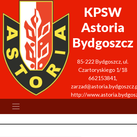
KPSW
Astoria
Bydgoszcz
85-222
Bydgoszcz
,
ul.
Czartoryskiego 1/18
662153841
,
zarzad@astoria.bydgoszcz.p
http://www.astoria.bydgosz