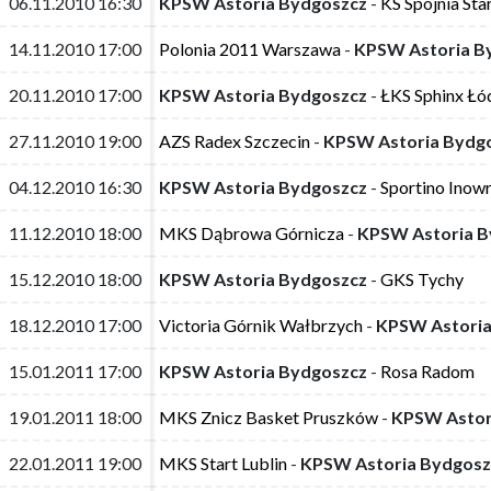
06.11.2010 16:30
06.11.2010 16:30
KPSW Astoria Bydgoszcz
KPSW Astoria Bydgoszcz
-
-
KS Spójnia Sta
KS Spójnia Sta
14.11.2010 17:00
14.11.2010 17:00
Polonia 2011 Warszawa
Polonia 2011 Warszawa
-
-
KPSW Astoria B
KPSW Astoria B
20.11.2010 17:00
20.11.2010 17:00
KPSW Astoria Bydgoszcz
KPSW Astoria Bydgoszcz
-
-
ŁKS Sphinx Łó
ŁKS Sphinx Łó
27.11.2010 19:00
27.11.2010 19:00
AZS Radex Szczecin
AZS Radex Szczecin
-
-
KPSW Astoria Bydg
KPSW Astoria Bydg
04.12.2010 16:30
04.12.2010 16:30
KPSW Astoria Bydgoszcz
KPSW Astoria Bydgoszcz
-
-
Sportino Inow
Sportino Inow
11.12.2010 18:00
11.12.2010 18:00
MKS Dąbrowa Górnicza
MKS Dąbrowa Górnicza
-
-
KPSW Astoria B
KPSW Astoria B
15.12.2010 18:00
15.12.2010 18:00
KPSW Astoria Bydgoszcz
KPSW Astoria Bydgoszcz
-
-
GKS Tychy
GKS Tychy
18.12.2010 17:00
18.12.2010 17:00
Victoria Górnik Wałbrzych
Victoria Górnik Wałbrzych
-
-
KPSW Astoria
KPSW Astoria
15.01.2011 17:00
15.01.2011 17:00
KPSW Astoria Bydgoszcz
KPSW Astoria Bydgoszcz
-
-
Rosa Radom
Rosa Radom
19.01.2011 18:00
19.01.2011 18:00
MKS Znicz Basket Pruszków
MKS Znicz Basket Pruszków
-
-
KPSW Astor
KPSW Astor
22.01.2011 19:00
22.01.2011 19:00
MKS Start Lublin
MKS Start Lublin
-
-
KPSW Astoria Bydgosz
KPSW Astoria Bydgosz