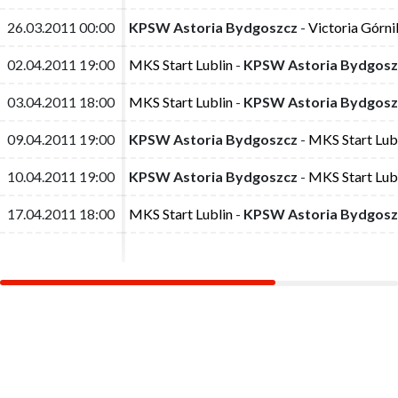
26.03.2011 00:00
26.03.2011 00:00
KPSW Astoria Bydgoszcz
KPSW Astoria Bydgoszcz
-
-
Victoria Górn
Victoria Górn
02.04.2011 19:00
02.04.2011 19:00
MKS Start Lublin
MKS Start Lublin
-
-
KPSW Astoria Bydgosz
KPSW Astoria Bydgosz
03.04.2011 18:00
03.04.2011 18:00
MKS Start Lublin
MKS Start Lublin
-
-
KPSW Astoria Bydgosz
KPSW Astoria Bydgosz
09.04.2011 19:00
09.04.2011 19:00
KPSW Astoria Bydgoszcz
KPSW Astoria Bydgoszcz
-
-
MKS Start Lub
MKS Start Lub
10.04.2011 19:00
10.04.2011 19:00
KPSW Astoria Bydgoszcz
KPSW Astoria Bydgoszcz
-
-
MKS Start Lub
MKS Start Lub
17.04.2011 18:00
17.04.2011 18:00
MKS Start Lublin
MKS Start Lublin
-
-
KPSW Astoria Bydgosz
KPSW Astoria Bydgosz