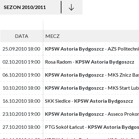
SEZON 2010/2011
DATA
DATA
MECZ
MECZ
25.09.2010 18:00
25.09.2010 18:00
KPSW Astoria Bydgoszcz
KPSW Astoria Bydgoszcz
-
-
AZS Politechn
AZS Politechn
02.10.2010 19:00
02.10.2010 19:00
Rosa Radom
Rosa Radom
-
-
KPSW Astoria Bydgoszcz
KPSW Astoria Bydgoszcz
06.10.2010 19:00
06.10.2010 19:00
KPSW Astoria Bydgoszcz
KPSW Astoria Bydgoszcz
-
-
MKS Znicz Ba
MKS Znicz Ba
10.10.2010 18:00
10.10.2010 18:00
KPSW Astoria Bydgoszcz
KPSW Astoria Bydgoszcz
-
-
MKS Start Lub
MKS Start Lub
16.10.2010 18:00
16.10.2010 18:00
SKK Siedlce
SKK Siedlce
-
-
KPSW Astoria Bydgoszcz
KPSW Astoria Bydgoszcz
23.10.2010 19:00
23.10.2010 19:00
KPSW Astoria Bydgoszcz
KPSW Astoria Bydgoszcz
-
-
Asseco Proko
Asseco Proko
27.10.2010 18:00
27.10.2010 18:00
PTG Sokół Łańcut
PTG Sokół Łańcut
-
-
KPSW Astoria Bydgos
KPSW Astoria Bydgos