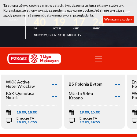
Ta strona używa cookies m.in. w celach: świadczenia usług, reklamy, statystyk.
Korzystając ze strony wyrażasz zgodę na używanie cookie. Jeżeli nie wyrażasz
WKK ACTIVE HOTEL WROCŁAW - KSK QEMETICA NOTEĆ INOWROCŁAW
zgody powinieneś zmienić ustawienia swojej przeglądarki.
40
19
17
23
Wyrażam zgodę »
18.09.2026, GODZ. 18:00, EMOCJE TV
--
--
WKK Active
En
BS Polonia Bytom
Hotel Wrocław
Po
--
--
KSK Qemetica
We
Miasto Szkła
Noteć
Po
Krosno
Inowrocław
Op
18.09, 18:00
19.09, 15:00
Emocje TV
Emocje TV
18.09, 17:55
19.09, 14:55